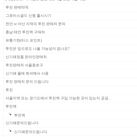
투진 판매약국
그로비스골드 신형 출시시기
천안 or 아산 지역의 투진 판매처 문의
충남 태안 투진액 구매처
유통기한(티스 포인트)
투진은 앞으로도 나올 가능성이 없나요?
신기패정품 온라인판매처
투진판매처 서울종로구
신기패 물에 희석해서 사용
투진 판매처 문의 드립니다
투진
서울지역 또는 경기도에서 투진액 구입 가능한 곳이 있는지 궁금...
투진액
투진액
신기패문의드립니다
신기패문의드립니다