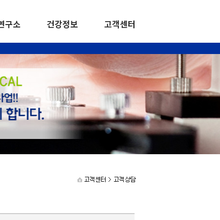
연구소
건강정보
고객센터
연구분야
다이몬드플러스
특허기술
투진
임상정보
비전과 목표
언로보도
일반의약품·외품
건강정보
공지사항
연구소 조직도
한방약품
고객상담