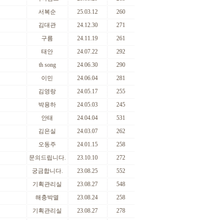
서복순
25.03.12
260
김대관
24.12.30
271
구름
24.11.19
261
태안
24.07.22
292
th song
24.06.30
290
이민
24.06.04
281
김영랑
24.05.17
255
박용하
24.05.03
245
안태
24.04.04
531
김은실
24.03.07
262
오동주
24.01.15
258
문의드립니다.
23.10.10
272
궁금합니다.
23.08.25
552
기획관리실
23.08.27
548
해충박멸
23.08.24
258
기획관리실
23.08.27
278