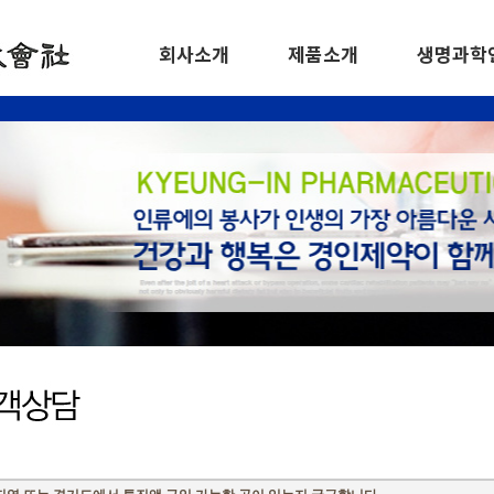
회사소개
제품소개
생명과학
인사말
그로비스 골드
이력
연혁
티스포인트
수상경력
주요사업
신기패
개요
신기깔창
주요
건강기능식품 외