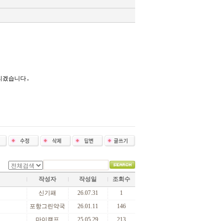
리겠습니다.
작성자
작성일
조회수
신기패
26.07.31
1
포항그린약국
26.01.11
146
마이캠프
25.05.29
213