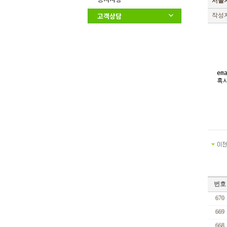
서울지
고객상담
작성자
em
혹
번호
670
669
668