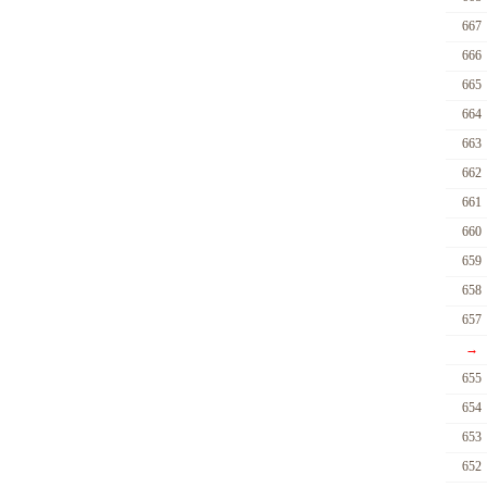
667
666
665
664
663
662
661
660
659
658
657
→
655
654
653
652