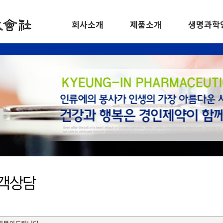
회사소개
제품소개
생명과학
인사말
그로비스 골드
이력
연혁
티스포인트
수상경력
주요사업
신기패
개요
신기깔창
주요
건강기능식품 외