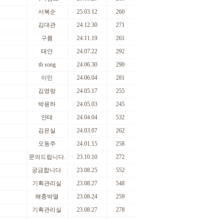
서복순
25.03.12
260
김대관
24.12.30
271
구름
24.11.19
261
태안
24.07.22
292
th song
24.06.30
290
이민
24.06.04
281
김영랑
24.05.17
255
박용하
24.05.03
245
안태
24.04.04
532
김은실
24.03.07
262
오동주
24.01.15
258
문의드립니다.
23.10.10
272
궁금합니다.
23.08.25
552
기획관리실
23.08.27
548
해충박멸
23.08.24
259
기획관리실
23.08.27
278