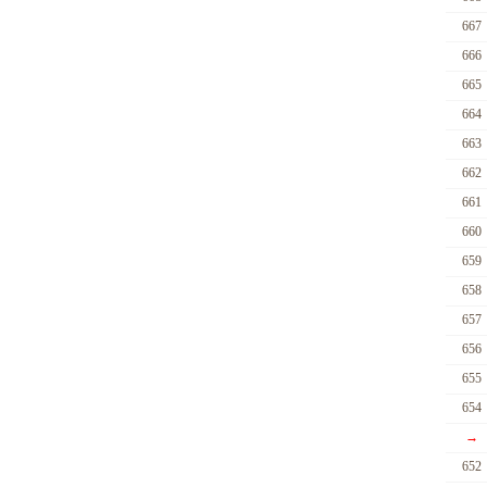
667
666
665
664
663
662
661
660
659
658
657
656
655
654
→
652