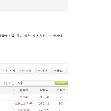
타일에 선을 긋고 싶은 데 샤워하다가 씻겨나
작성자
작성일
조회수
신기패
26.07.31
2
포항그린약국
26.01.11
146
마이캠프
25.05.29
213