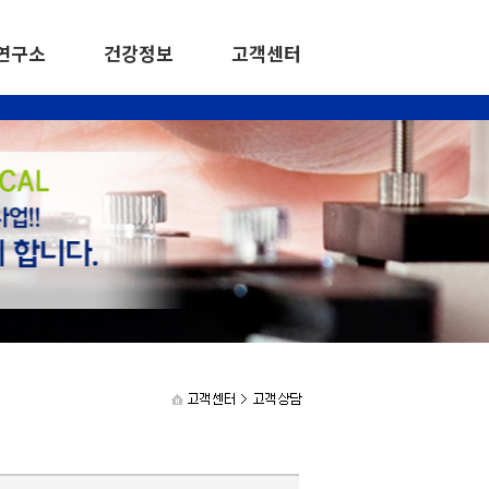
연구소
건강정보
고객센터
연구분야
다이몬드플러스
특허기술
투진
임상정보
비전과 목표
언로보도
일반의약품·외품
건강정보
공지사항
연구소 조직도
한방약품
고객상담