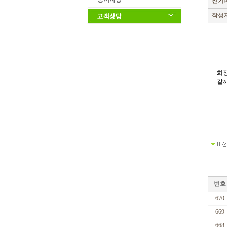
신기
고객상담
작성자
화
갈
번호
670
669
668