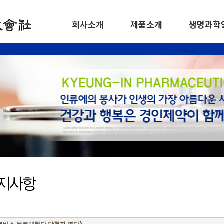
회사소개
제품소개
생명과학
인사말
그로비스 골드
이력
연혁
티스포인트
수상경력
주요사업
신기패
개요
신기깔창
주요
건강기능식품 외