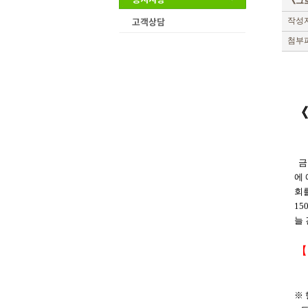
《그
고객상담
작성자
첨부파
《
금번
에
회
1
늘
【
※