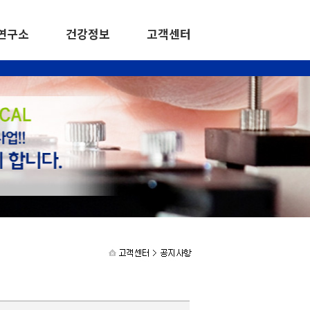
연구소
건강정보
고객센터
연구분야
다이몬드플러스
특허기술
투진
임상정보
비전과 목표
언로보도
일반의약품·외품
건강정보
공지사항
연구소 조직도
한방약품
고객상담