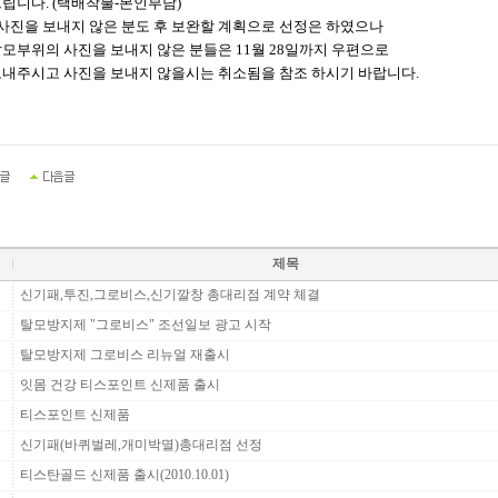
립니다.
(택배착불-본인부담)
 사진을 보내지 않은 분도 후 보완할 계획으로 선정은 하였으나
모부위의 사진
을 보내지 않은 분들은 11월 28일까지 우편으로
내주시고 사진을 보내지 않을
시는 취소됨을 참조 하시기 바랍니다.
제목
신기패,투진,그로비스,신기깔창 총대리점 계약 체결
탈모방지제 "그로비스" 조선일보 광고 시작
탈모방지제 그로비스 리뉴얼 재출시
잇몸 건강 티스포인트 신제품 출시
티스포인트 신제품
신기패(바퀴벌레,개미박멸)총대리점 선정
티스탄골드 신제품 출시(2010.10.01)